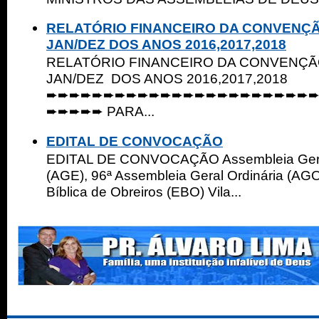
RELATÓRIO FINANCEIRO DA CONVENÇ
JAN/DEZ DOS ANOS 2016,2017,2018
RELATÓRIO FINANCEIRO DA CONVENÇ
JAN/DEZ DOS ANOS 2016,2017,2018
➨➨➨➨➨➨➨➨➨➨➨➨➨➨➨➨➨➨➨➨➨➨➨
➨➨➨➨➨ PARA...
EDITAL DE CONVOCAÇÃO
EDITAL DE CONVOCAÇÃO Assembleia Geral
(AGE), 96ª Assembleia Geral Ordinária (AGO
Bíblica de Obreiros (EBO) Vila...