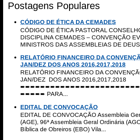
Postagens Populares
CÓDIGO DE ÉTICA DA CEMADES
CÓDIGO DE ÉTICA PASTORAL CONSELHO
DISCIPLINA CEMADES – CONVENÇÃO E
MINISTROS DAS ASSEMBLEIAS DE DEUS 
RELATÓRIO FINANCEIRO DA CONVENÇ
JAN/DEZ DOS ANOS 2016,2017,2018
RELATÓRIO FINANCEIRO DA CONVENÇ
JAN/DEZ DOS ANOS 2016,2017,2018
➨➨➨➨➨➨➨➨➨➨➨➨➨➨➨➨➨➨➨➨➨➨➨
➨➨➨➨➨ PARA...
EDITAL DE CONVOCAÇÃO
EDITAL DE CONVOCAÇÃO Assembleia Geral
(AGE), 96ª Assembleia Geral Ordinária (AGO
Bíblica de Obreiros (EBO) Vila...