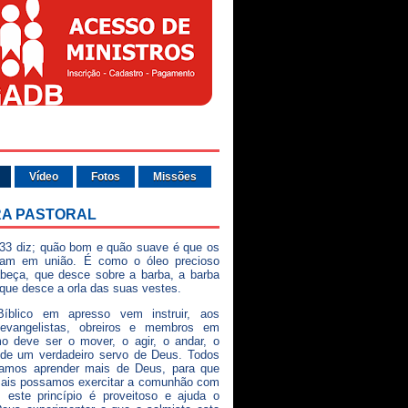
Vídeo
Fotos
Missões
A PASTORAL
33 diz; quão bom e quão suave é que os
vam em união. É como o óleo precioso
beça, que desce sobre a barba, a barba
 que desce a orla das suas vestes.
íblico em apresso vem instruir, aos
 evangelistas, obreiros e membros em
o deve ser o mover, o agir, o andar, o
 de um verdadeiro servo de Deus. Todos
samos aprender mais de Deus, para que
mais possamos exercitar a comunhão com
 este princípio é proveitoso e ajuda o