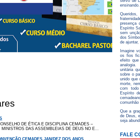
servo de D
ensinando.
Queridos,
fraterni
presença 
Espírito Sa
sem unção
dos Símbol
de ajuntar,
Imagine v
os fios fi
efeito que
analogia
unitária q
sobre o pa
unido que 
morte, ne
com todo 
Espírito 
cemadean
ares
comunhão 
Que a gra
de Deus, e
S
seja abund
ONSELHO DE ÉTICA E DISCIPLINA CEMADES –
MINISTROS DAS ASSEMBLEIAS DE DEUS NO E...
FALE C
CONVENÇÃO CEMADES JAN/DEZ DOS ANOS