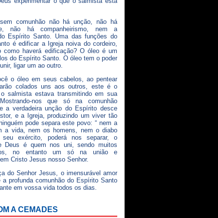
eus experimentar o que o salmista esta
 sem comunhão não há unção, não há
dade, não há companheirismo, nem a
do Espírito Santo. Uma das funções do
nto é edificar a Igreja noiva do cordeiro,
 como haverá edificação? O óleo é um
os do Espírito Santo. O óleo tem o poder
 unir, ligar um ao outro.
ocê o óleo em seus cabelos, ao pentear
carão colados uns aos outros, este é o
 o salmista estava transmitindo em sua
. Mostrando-nos que só na comunhão
ue a verdadeira unção do Espírito desce
stor, e a Igreja, produzindo um viver tão
ninguém pode separa este povo: “ nem a
m a vida, nem os homens, nem o diabo
seu exército, poderá nos separar, o
de Deus é quem nos uni, sendo muitos
os, no entanto um só na união e
em Cristo Jesus nosso Senhor.
ça do Senhor Jesus, o imensurável amor
 a profunda comunhão do Espírito Santo
ante em vossa vida todos os dias.
OM A CEMADES