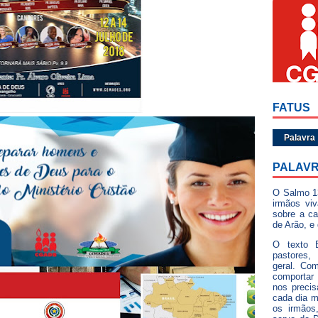
FATUS
Palavra
PALAVR
O Salmo 1
irmãos vi
sobre a ca
de Arão, e
O texto B
pastores,
geral. Com
comportar
nos preci
cada dia 
os irmãos,