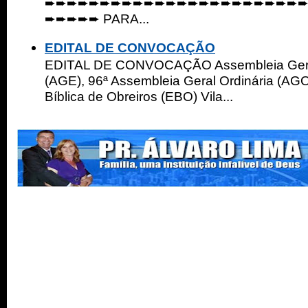
➨➨➨➨➨➨➨➨➨➨➨➨➨➨➨➨➨➨➨➨➨➨➨
➨➨➨➨➨ PARA...
EDITAL DE CONVOCAÇÃO
EDITAL DE CONVOCAÇÃO Assembleia Geral
(AGE), 96ª Assembleia Geral Ordinária (AGO
Bíblica de Obreiros (EBO) Vila...