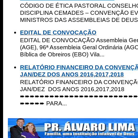
CÓDIGO DE ÉTICA PASTORAL CONSELHO
DISCIPLINA CEMADES – CONVENÇÃO E
MINISTROS DAS ASSEMBLEIAS DE DEUS 
EDITAL DE CONVOCAÇÃO
EDITAL DE CONVOCAÇÃO Assembleia Geral
(AGE), 96ª Assembleia Geral Ordinária (AGO
Bíblica de Obreiros (EBO) Vila...
RELATÓRIO FINANCEIRO DA CONVENÇ
JAN/DEZ DOS ANOS 2016,2017,2018
RELATÓRIO FINANCEIRO DA CONVENÇ
JAN/DEZ DOS ANOS 2016,2017,2018
➨➨➨➨➨➨➨➨➨➨➨➨➨➨➨➨➨➨➨➨➨➨➨
➨➨➨➨➨ PARA...