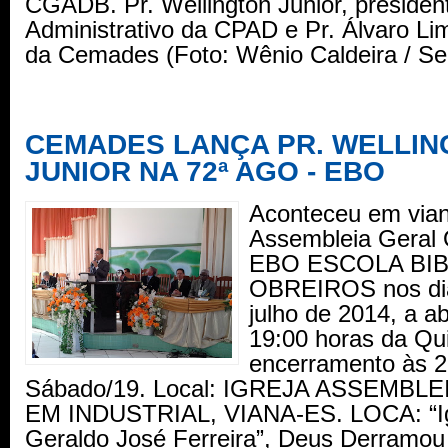
CGADB. Pr. Wellington Junior, preside
Administrativo da CPAD e Pr. Álvaro Li
da Cemades (Foto: Wênio Caldeira / Se
CEMADES LANÇA PR. WELLIN
JUNIOR NA 72ª AGO - EBO
Aconteceu em vian
Assembleia Geral 
EBO ESCOLA BIB
OBREIROS nos dia
julho de 2014, a ab
19:00 horas da Qui
encerramento às 2
Sábado/19. Local: IGREJA ASSEMBL
EM INDUSTRIAL, VIANA-ES. LOCA: “Igr
Geraldo José Ferreira”, Deus Derramou