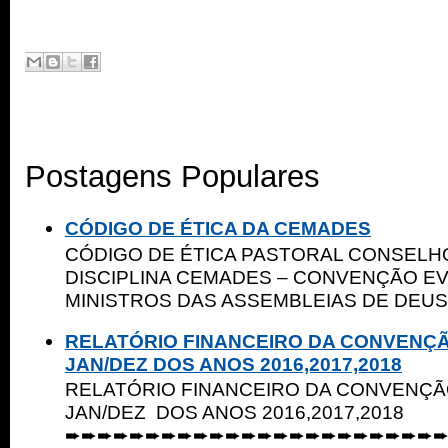
Postagens Populares
CÓDIGO DE ÉTICA DA CEMADES
CÓDIGO DE ÉTICA PASTORAL CONSELHO
DISCIPLINA CEMADES – CONVENÇÃO E
MINISTROS DAS ASSEMBLEIAS DE DEUS 
RELATÓRIO FINANCEIRO DA CONVENÇ
JAN/DEZ DOS ANOS 2016,2017,2018
RELATÓRIO FINANCEIRO DA CONVENÇ
JAN/DEZ DOS ANOS 2016,2017,2018
➨➨➨➨➨➨➨➨➨➨➨➨➨➨➨➨➨➨➨➨➨➨➨