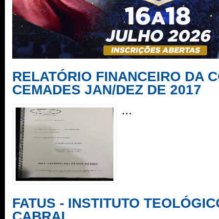
RELATÓRIO FINANCEIRO DA
CEMADES JAN/DEZ DE 2017
...
FATUS - INSTITUTO TEOLÓGIC
CABRAL