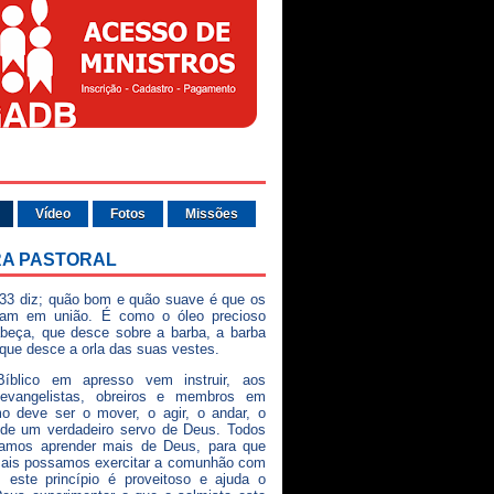
Vídeo
Fotos
Missões
A PASTORAL
33 diz; quão bom e quão suave é que os
vam em união. É como o óleo precioso
beça, que desce sobre a barba, a barba
 que desce a orla das suas vestes.
íblico em apresso vem instruir, aos
 evangelistas, obreiros e membros em
o deve ser o mover, o agir, o andar, o
 de um verdadeiro servo de Deus. Todos
samos aprender mais de Deus, para que
mais possamos exercitar a comunhão com
 este princípio é proveitoso e ajuda o