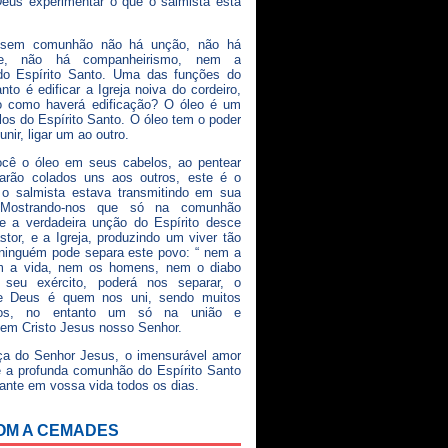
eus experimentar o que o salmista esta
 sem comunhão não há unção, não há
dade, não há companheirismo, nem a
do Espírito Santo. Uma das funções do
nto é edificar a Igreja noiva do cordeiro,
 como haverá edificação? O óleo é um
os do Espírito Santo. O óleo tem o poder
 unir, ligar um ao outro.
ocê o óleo em seus cabelos, ao pentear
carão colados uns aos outros, este é o
 o salmista estava transmitindo em sua
. Mostrando-nos que só na comunhão
ue a verdadeira unção do Espírito desce
stor, e a Igreja, produzindo um viver tão
ninguém pode separa este povo: “ nem a
m a vida, nem os homens, nem o diabo
seu exército, poderá nos separar, o
de Deus é quem nos uni, sendo muitos
os, no entanto um só na união e
em Cristo Jesus nosso Senhor.
ça do Senhor Jesus, o imensurável amor
 a profunda comunhão do Espírito Santo
ante em vossa vida todos os dias.
OM A CEMADES