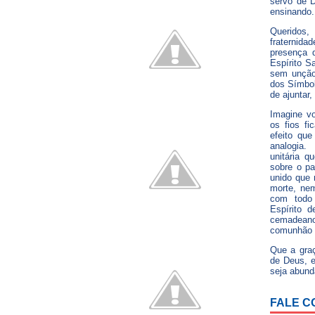
servo de D
ensinando.
Queridos,
fraterni
presença 
Espírito Sa
sem unção
dos Símbol
de ajuntar,
Imagine v
os fios fi
efeito que
analogia
unitária q
sobre o pa
unido que 
morte, ne
com todo 
Espírito 
cemadean
comunhão 
Que a gra
de Deus, e
seja abund
FALE C