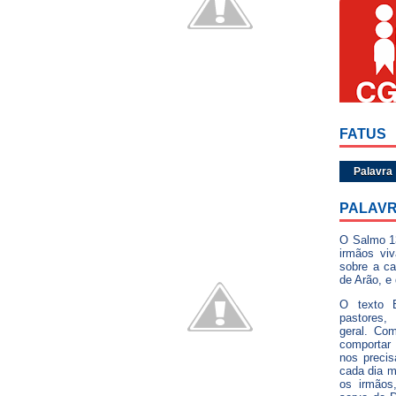
FATUS
Palavra
PALAVR
O Salmo 1
irmãos vi
sobre a ca
de Arão, e
O texto B
pastores,
geral. Com
comportar
nos preci
cada dia 
os irmãos,