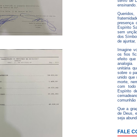
servo de D
ensinando.
Queridos,
fraterni
presença 
Espírito Sa
sem unção
dos Símbol
de ajuntar,
Imagine v
os fios fi
efeito que
analogia
unitária q
sobre o pa
unido que 
morte, ne
com todo 
Espírito 
cemadean
comunhão 
Que a gra
de Deus, e
seja abund
FALE C