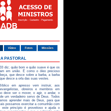
Vídeo
Fotos
Missões
A PASTORAL
33 diz; quão bom e quão suave é que os
vam em união. É como o óleo precioso
beça, que desce sobre a barba, a barba
 que desce a orla das suas vestes.
íblico em apresso vem instruir, aos
 evangelistas, obreiros e membros em
o deve ser o mover, o agir, o andar, o
 de um verdadeiro servo de Deus. Todos
samos aprender mais de Deus, para que
mais possamos exercitar a comunhão com
 este princípio é proveitoso e ajuda o