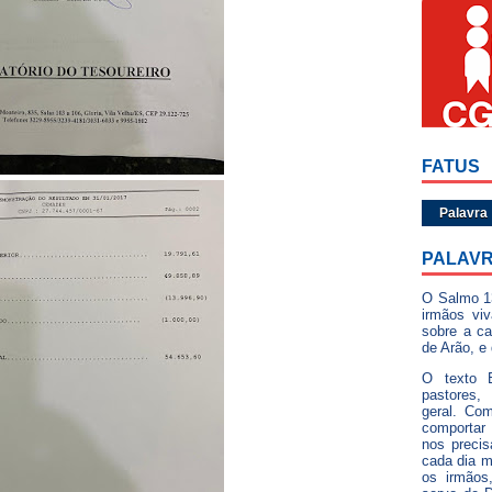
FATUS
Palavra
PALAVR
O Salmo 1
irmãos vi
sobre a ca
de Arão, e
O texto B
pastores,
geral. Com
comportar
nos preci
cada dia 
os irmãos,