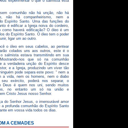
eus experimentar o que o salmista esta
 sem comunhão não há unção, não há
dade, não há companheirismo, nem a
do Espírito Santo. Uma das funções do
nto é edificar a Igreja noiva do cordeiro,
 como haverá edificação? O óleo é um
os do Espírito Santo. O óleo tem o poder
 unir, ligar um ao outro.
ocê o óleo em seus cabelos, ao pentear
carão colados uns aos outros, este é o
 o salmista estava transmitindo em sua
. Mostrando-nos que só na comunhão
ue a verdadeira unção do Espírito desce
stor, e a Igreja, produzindo um viver tão
ninguém pode separa este povo: “ nem a
m a vida, nem os homens, nem o diabo
seu exército, poderá nos separar, o
de Deus é quem nos uni, sendo muitos
os, no entanto um só na união e
em Cristo Jesus nosso Senhor.
ça do Senhor Jesus, o imensurável amor
 a profunda comunhão do Espírito Santo
ante em vossa vida todos os dias.
OM A CEMADES