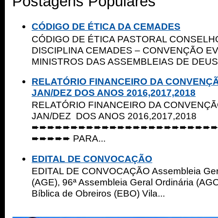
Postagens Populares
CÓDIGO DE ÉTICA DA CEMADES
CÓDIGO DE ÉTICA PASTORAL CONSELHO
DISCIPLINA CEMADES – CONVENÇÃO E
MINISTROS DAS ASSEMBLEIAS DE DEUS 
RELATÓRIO FINANCEIRO DA CONVENÇ
JAN/DEZ DOS ANOS 2016,2017,2018
RELATÓRIO FINANCEIRO DA CONVENÇ
JAN/DEZ DOS ANOS 2016,2017,2018
➨➨➨➨➨➨➨➨➨➨➨➨➨➨➨➨➨➨➨➨➨➨➨
➨➨➨➨➨ PARA...
EDITAL DE CONVOCAÇÃO
EDITAL DE CONVOCAÇÃO Assembleia Geral
(AGE), 96ª Assembleia Geral Ordinária (AGO
Bíblica de Obreiros (EBO) Vila...