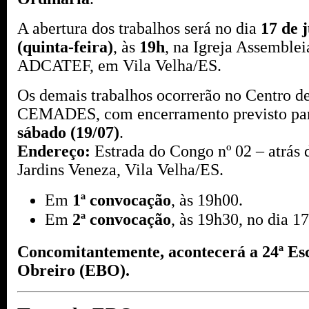
A abertura dos trabalhos será no dia
17 de 
(quinta-feira)
, às
19h
, na Igreja Assemble
ADCATEF, em Vila Velha/ES.
Os demais trabalhos ocorrerão no Centro 
CEMADES, com encerramento previsto pa
sábado (19/07)
.
Endereço:
Estrada do Congo nº 02 – atrás
Jardins Veneza, Vila Velha/ES.
Em
1ª convocação
, às 19h00.
Em
2ª convocação
, às 19h30, no dia 1
Concomitantemente, acontecerá a 24ª Esc
Obreiro (EBO).