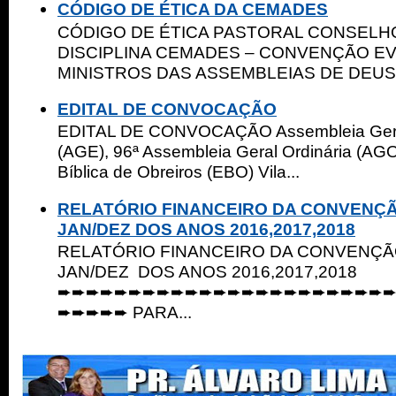
CÓDIGO DE ÉTICA DA CEMADES
CÓDIGO DE ÉTICA PASTORAL CONSELHO
DISCIPLINA CEMADES – CONVENÇÃO E
MINISTROS DAS ASSEMBLEIAS DE DEUS 
EDITAL DE CONVOCAÇÃO
EDITAL DE CONVOCAÇÃO Assembleia Geral
(AGE), 96ª Assembleia Geral Ordinária (AGO
Bíblica de Obreiros (EBO) Vila...
RELATÓRIO FINANCEIRO DA CONVENÇ
JAN/DEZ DOS ANOS 2016,2017,2018
RELATÓRIO FINANCEIRO DA CONVENÇ
JAN/DEZ DOS ANOS 2016,2017,2018
➨➨➨➨➨➨➨➨➨➨➨➨➨➨➨➨➨➨➨➨➨➨➨
➨➨➨➨➨ PARA...