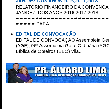
JAN/DEZ DOS ANOS 2016,2017,2018
RELATÓRIO FINANCEIRO DA CONVENÇ
JAN/DEZ DOS ANOS 2016,2017,2018
➨➨➨➨➨➨➨➨➨➨➨➨➨➨➨➨➨➨➨➨➨➨➨
➨➨➨➨➨ PARA...
EDITAL DE CONVOCAÇÃO
EDITAL DE CONVOCAÇÃO Assembleia Geral
(AGE), 96ª Assembleia Geral Ordinária (AGO
Bíblica de Obreiros (EBO) Vila...