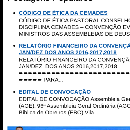
CÓDIGO DE ÉTICA DA CEMADES
CÓDIGO DE ÉTICA PASTORAL CONSELHO
DISCIPLINA CEMADES – CONVENÇÃO E
MINISTROS DAS ASSEMBLEIAS DE DEUS 
RELATÓRIO FINANCEIRO DA CONVENÇ
JAN/DEZ DOS ANOS 2016,2017,2018
RELATÓRIO FINANCEIRO DA CONVENÇ
JAN/DEZ DOS ANOS 2016,2017,2018
➨➨➨➨➨➨➨➨➨➨➨➨➨➨➨➨➨➨➨➨➨➨➨
➨➨➨➨➨ PARA...
EDITAL DE CONVOCAÇÃO
EDITAL DE CONVOCAÇÃO Assembleia Geral
(AGE), 96ª Assembleia Geral Ordinária (AGO
Bíblica de Obreiros (EBO) Vila...