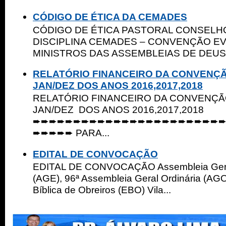
CÓDIGO DE ÉTICA DA CEMADES
CÓDIGO DE ÉTICA PASTORAL CONSELHO
DISCIPLINA CEMADES – CONVENÇÃO E
MINISTROS DAS ASSEMBLEIAS DE DEUS 
RELATÓRIO FINANCEIRO DA CONVENÇ
JAN/DEZ DOS ANOS 2016,2017,2018
RELATÓRIO FINANCEIRO DA CONVENÇ
JAN/DEZ DOS ANOS 2016,2017,2018
➨➨➨➨➨➨➨➨➨➨➨➨➨➨➨➨➨➨➨➨➨➨➨
➨➨➨➨➨ PARA...
EDITAL DE CONVOCAÇÃO
EDITAL DE CONVOCAÇÃO Assembleia Geral
(AGE), 96ª Assembleia Geral Ordinária (AGO
Bíblica de Obreiros (EBO) Vila...