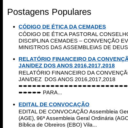
Postagens Populares
CÓDIGO DE ÉTICA DA CEMADES
CÓDIGO DE ÉTICA PASTORAL CONSELHO
DISCIPLINA CEMADES – CONVENÇÃO E
MINISTROS DAS ASSEMBLEIAS DE DEUS 
RELATÓRIO FINANCEIRO DA CONVENÇ
JAN/DEZ DOS ANOS 2016,2017,2018
RELATÓRIO FINANCEIRO DA CONVENÇ
JAN/DEZ DOS ANOS 2016,2017,2018
➨➨➨➨➨➨➨➨➨➨➨➨➨➨➨➨➨➨➨➨➨➨➨
➨➨➨➨➨ PARA...
EDITAL DE CONVOCAÇÃO
EDITAL DE CONVOCAÇÃO Assembleia Geral
(AGE), 96ª Assembleia Geral Ordinária (AGO
Bíblica de Obreiros (EBO) Vila...