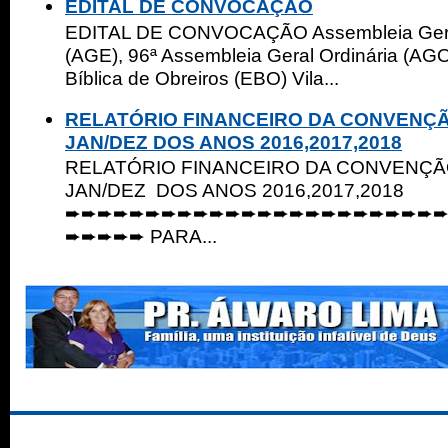
EDITAL DE CONVOCAÇÃO
EDITAL DE CONVOCAÇÃO Assembleia Geral
(AGE), 96ª Assembleia Geral Ordinária (AGO
Bíblica de Obreiros (EBO) Vila...
RELATÓRIO FINANCEIRO DA CONVENÇ
JAN/DEZ DOS ANOS 2016,2017,2018
RELATÓRIO FINANCEIRO DA CONVENÇ
JAN/DEZ DOS ANOS 2016,2017,2018
➨➨➨➨➨➨➨➨➨➨➨➨➨➨➨➨➨➨➨➨➨➨➨
➨➨➨➨➨ PARA...