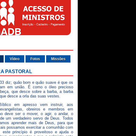
Vídeo
Fotos
Missões
A PASTORAL
33 diz; quão bom e quão suave é que os
vam em união. É como o óleo precioso
beça, que desce sobre a barba, a barba
 que desce a orla das suas vestes.
íblico em apresso vem instruir, aos
 evangelistas, obreiros e membros em
o deve ser o mover, o agir, o andar, o
 de um verdadeiro servo de Deus. Todos
samos aprender mais de Deus, para que
mais possamos exercitar a comunhão com
 este princípio é proveitoso e ajuda o