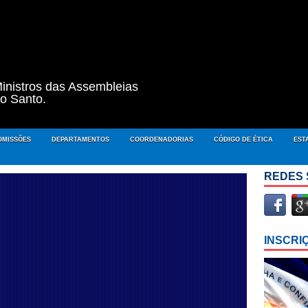
inistros das Assembleias
to Santo.
OMISSÕES
DEPARTAMENTOS
COORDENADORIAS
CÓDIGO DE ÉTICA
EST
REDES 
INSCRI