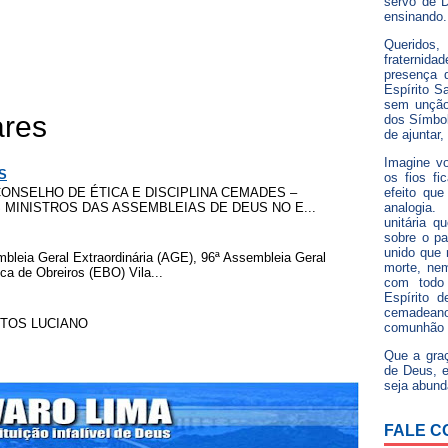
servo de D
ensinando.
Queridos,
fraterni
presença 
Espírito Sa
sem unção
ares
dos Símbol
de ajuntar,
Imagine v
S
os fios fi
ONSELHO DE ÉTICA E DISCIPLINA CEMADES –
efeito que
MINISTROS DAS ASSEMBLEIAS DE DEUS NO E...
analogia
unitária q
sobre o pa
unido que 
a Geral Extraordinária (AGE), 96ª Assembleia Geral
morte, ne
ca de Obreiros (EBO) Vila...
com todo 
Espírito 
cemadean
 JOSE DOS SANTOS LUCIANO
comunhão 
Que a gra
de Deus, e
seja abund
FALE C