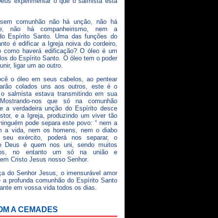
eus experimentar o que o salmista esta
 sem comunhão não há unção, não há
dade, não há companheirismo, nem a
do Espírito Santo. Uma das funções do
nto é edificar a Igreja noiva do cordeiro,
 como haverá edificação? O óleo é um
os do Espírito Santo. O óleo tem o poder
 unir, ligar um ao outro.
ocê o óleo em seus cabelos, ao pentear
carão colados uns aos outros, este é o
 o salmista estava transmitindo em sua
. Mostrando-nos que só na comunhão
ue a verdadeira unção do Espírito desce
stor, e a Igreja, produzindo um viver tão
ninguém pode separa este povo: “ nem a
m a vida, nem os homens, nem o diabo
seu exército, poderá nos separar, o
de Deus é quem nos uni, sendo muitos
os, no entanto um só na união e
em Cristo Jesus nosso Senhor.
ça do Senhor Jesus, o imensurável amor
 a profunda comunhão do Espírito Santo
ante em vossa vida todos os dias.
OM A CEMADES