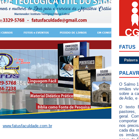
FATUS
Palavra
PALAVR
O Salmo 1
irmãos vi
sobre a ca
de Arão, e
O texto B
pastores,
geral. Com
comportar
nos preci
www.fatusfaculdade.com.br
cada dia 
os irmãos,