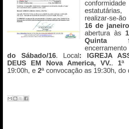
conformidade
estatutárias,
realizar-se-ã
16 de janeir
abertura às
1
Quinta 
encerramento
do Sábado/16
. Local
: IGREJA AS
DEUS EM Nova America, VV.
.
1
ª
19:00h, e
2
ª convocação as 19:30h, do 