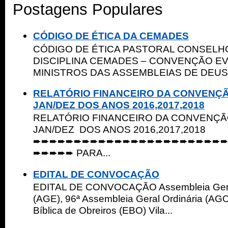
Postagens Populares
CÓDIGO DE ÉTICA DA CEMADES
CÓDIGO DE ÉTICA PASTORAL CONSELHO
DISCIPLINA CEMADES – CONVENÇÃO E
MINISTROS DAS ASSEMBLEIAS DE DEUS 
RELATÓRIO FINANCEIRO DA CONVENÇ
JAN/DEZ DOS ANOS 2016,2017,2018
RELATÓRIO FINANCEIRO DA CONVENÇ
JAN/DEZ DOS ANOS 2016,2017,2018
➨➨➨➨➨➨➨➨➨➨➨➨➨➨➨➨➨➨➨➨➨➨➨
➨➨➨➨➨ PARA...
EDITAL DE CONVOCAÇÃO
EDITAL DE CONVOCAÇÃO Assembleia Geral
(AGE), 96ª Assembleia Geral Ordinária (AGO
Bíblica de Obreiros (EBO) Vila...