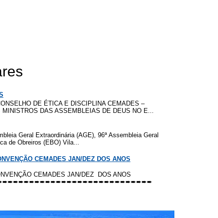
ares
S
ONSELHO DE ÉTICA E DISCIPLINA CEMADES –
MINISTROS DAS ASSEMBLEIAS DE DEUS NO E...
a Geral Extraordinária (AGE), 96ª Assembleia Geral
ca de Obreiros (EBO) Vila...
CONVENÇÃO CEMADES JAN/DEZ DOS ANOS
CONVENÇÃO CEMADES JAN/DEZ DOS ANOS
➨➨➨➨➨➨➨➨➨➨➨➨➨➨➨➨➨➨➨➨➨➨➨➨➨➨➨➨➨➨➨➨➨