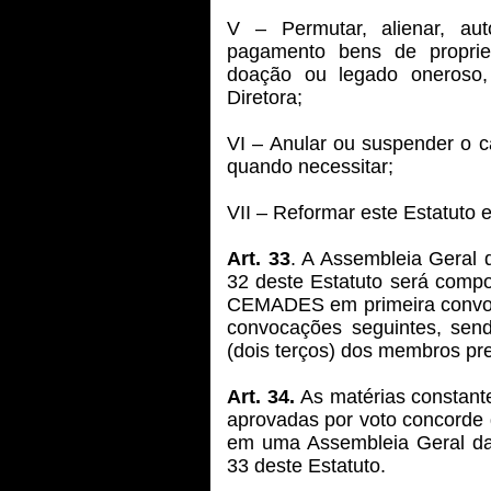
V – Permutar, alienar, au
pagamento bens de propri
doação ou legado oneroso,
Diretora;
VI – Anular ou suspender o c
quando necessitar;
VII – Reformar este Estatuto 
Art. 33
. A Assembleia Geral q
32 deste Estatuto será comp
CEMADES em primeira convoc
convocações seguintes, sen
(dois terços) dos membros pr
Art. 34.
As matérias constante
aprovadas por voto concorde
em uma Assembleia Geral da
33 deste Estatuto.