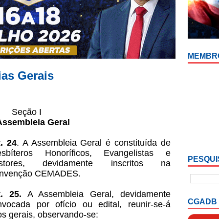
MEMBR
as Gerais
Seção I
Assembleia Geral
t. 24
. A Assembleia Geral é constituída de
esbíteros Honoríficos, Evangelistas e
PESQUI
stores, devidamente inscritos na
nvenção CEMADES.
t. 25.
A Assembleia Geral, devidamente
CGADB
nvocada por ofício ou edital, reunir-se-á
os gerais, observando-se: