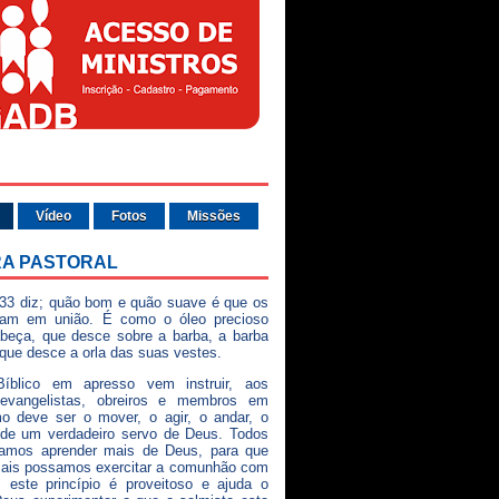
Vídeo
Fotos
Missões
A PASTORAL
33 diz; quão bom e quão suave é que os
vam em união. É como o óleo precioso
beça, que desce sobre a barba, a barba
 que desce a orla das suas vestes.
íblico em apresso vem instruir, aos
 evangelistas, obreiros e membros em
o deve ser o mover, o agir, o andar, o
 de um verdadeiro servo de Deus. Todos
samos aprender mais de Deus, para que
mais possamos exercitar a comunhão com
 este princípio é proveitoso e ajuda o