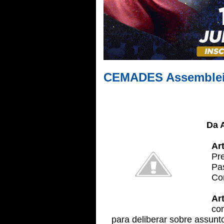
CEMADES Assemblei
Da 
Ar
Pr
Pa
Co
Ar
co
para deliberar sobre assunt