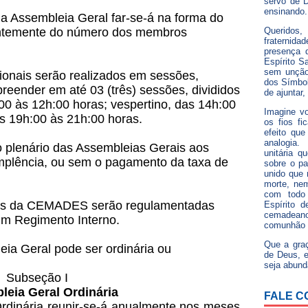
servo de D
ensinando.
a Assembleia Geral far-se-á na forma do
entemente do número dos membros
Queridos,
fraterni
presença 
Espírito Sa
sem unção
onais serão realizados em sessões,
dos Símbol
eender em até 03 (três) sessões, divididos
de ajuntar,
00 às 12h:00 horas; vespertino, das 14h:00
Imagine v
s 19h:00 às 21h:00 horas.
os fios fi
efeito que
analogia
 plenário das Assembleias Gerais aos
unitária q
dimplência, ou sem o pagamento da taxa de
sobre o pa
unido que 
morte, ne
com todo 
is da CEMADES serão regulamentadas
Espírito 
cemadean
um Regimento Interno.
comunhão 
Que a gra
ia Geral pode ser ordinária ou
de Deus, e
seja abund
Subseção I
eia Geral Ordinária
FALE C
rdinária reunir-se-á anualmente nos meses