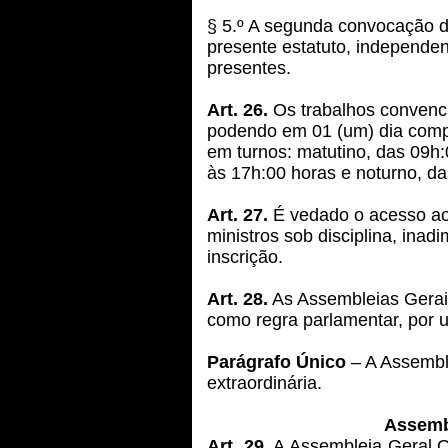
§ 5.º A segunda convocação d
presente estatuto, independ
presentes.
Art. 26.
Os trabalhos convenci
podendo em 01 (um) dia compr
em turnos: matutino, das 09h:
às 17h:00 horas e noturno, da
Art. 27.
É vedado o acesso ao
ministros sob disciplina, ina
inscrição.
Art. 28.
As Assembleias Gera
como regra parlamentar, por 
Parágrafo Único
– A Assemble
extraordinária.
Assembl
Art. 29.
A Assembleia Geral O