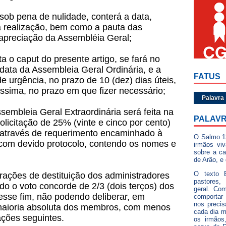
 sob pena de nulidade, conterá a data,
ua realização, bem como a pauta das
 apreciação da Assembléia Geral;
a o caput do presente artigo, se fará no
data da Assembleia Geral Ordinária, e a
FATUS
e urgência, no prazo de 10 (dez) dias úteis,
ssima, no prazo em que fizer necessário;
Palavra
embleia Geral Extraordinária será feita na
PALAVR
olicitação de 25% (vinte e cinco por cento)
através de requerimento encaminhado à
O Salmo 1
om devido protocolo, contendo os nomes e
irmãos vi
sobre a ca
de Arão, e
O texto B
rações de destituição dos administradores
pastores,
ido o voto concorde de 2/3 (dois terços) dos
geral. Com
esse fim, não podendo deliberar, em
comportar
nos preci
maioria absoluta dos membros, com menos
cada dia 
ações seguintes.
os irmãos,