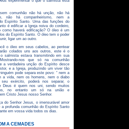
eus experimentar o que o salmista esta
 sem comunhão não há unção, não há
dade, não há companheirismo, nem a
do Espírito Santo. Uma das funções do
nto é edificar a Igreja noiva do cordeiro,
 como haverá edificação? O óleo é um
os do Espírito Santo. O óleo tem o poder
 unir, ligar um ao outro.
ocê o óleo em seus cabelos, ao pentear
carão colados uns aos outros, este é o
 o salmista estava transmitindo em sua
. Mostrando-nos que só na comunhão
ue a verdadeira unção do Espírito desce
stor, e a Igreja, produzindo um viver tão
ninguém pode separa este povo: “ nem a
m a vida, nem os homens, nem o diabo
seu exército, poderá nos separar, o
de Deus é quem nos uni, sendo muitos
os, no entanto um só na união e
em Cristo Jesus nosso Senhor.
ça do Senhor Jesus, o imensurável amor
 a profunda comunhão do Espírito Santo
ante em vossa vida todos os dias.
OM A CEMADES